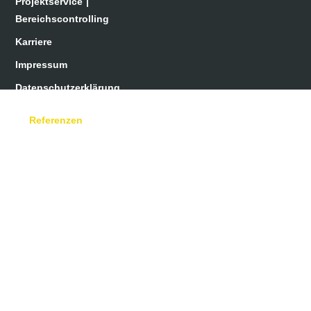
Projektservice |
Bereichscontrolling
Karriere
Impressum
Datenschutzerklärung
Referenzen
Büro + Verwaltung
+
Wohnen
Hotel
+
Kultur
Freizeit
+
Bildung
Gesundheit
+
Einkaufszentrum
Gewerbe
+
Logistik
Verkehr